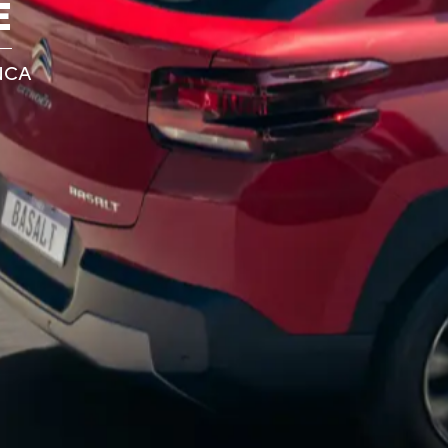
E
NCA